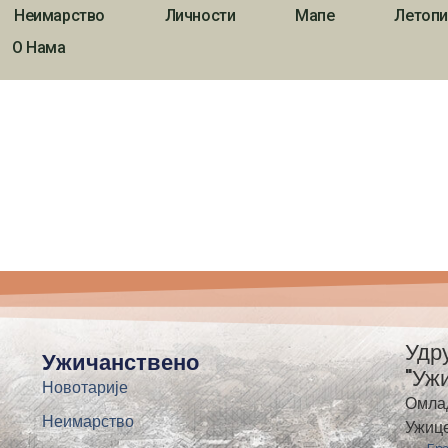
Неимарство
Личности
Мапе
Летопи
О Нама
Удр
Ужичанствено
"Уж
Новотарије
Омла
Неимарство
Ужиц