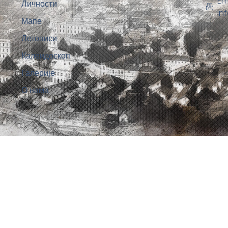
Em
Личности
in
Мапе
Летописи
Калеидоскоп
Галерије
О нама