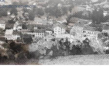
ail:
fo@uzicanstveno.rs