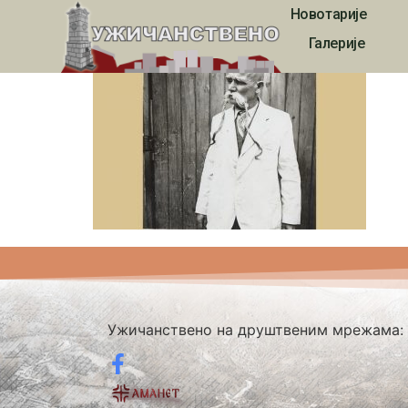
Новотарије
1039
Галерије
Ужичанствено на друштвеним мрежама: