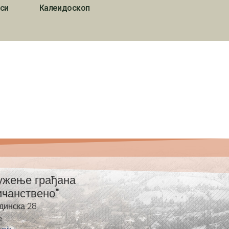
си
Калеидоскоп
ужење грађана
ичанствено"
динска 28
е