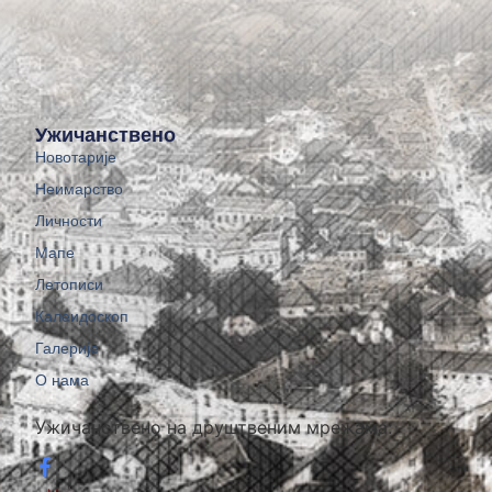
Ужичанствено
Новотарије
Неимарство
Личности
Мапе
Летописи
Калеидоскоп
Галерије
О нама
Ужичанствено на друштвеним мрежама: