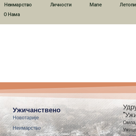
Неимарство
Личности
Мапе
Летопи
О Нама
Удр
Ужичанствено
"Уж
Новотарије
Омла
Неимарство
Ужиц