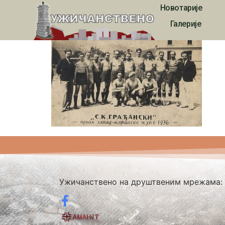
Новотарије
2196
Галерије
Ужичанствено на друштвеним мрежама: