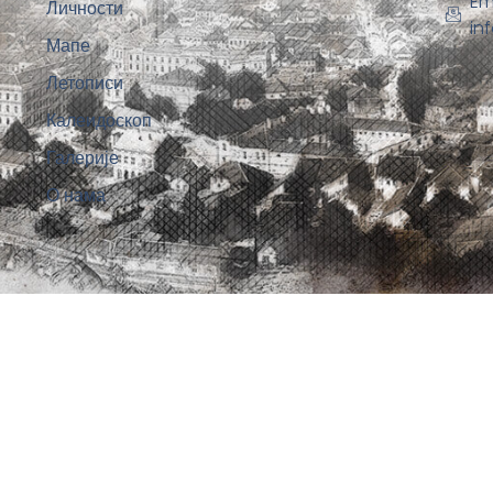
Em
Личности
in
Мапе
Летописи
Калеидоскоп
Галерије
О нама