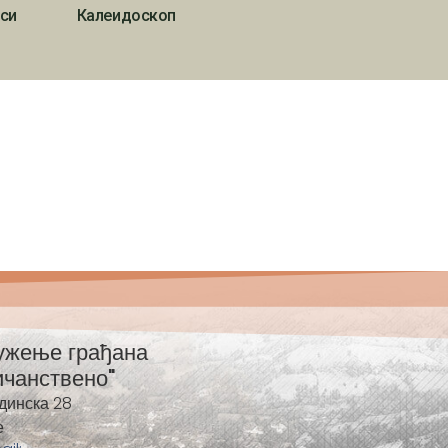
си
Калеидоскоп
ужење грађана
ичанствено"
динска 28
е