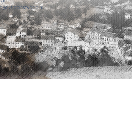
ail:
fo@uzicanstveno.rs