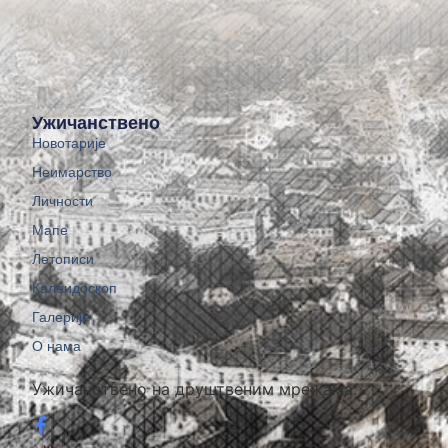
Ужичанствено
Новотарије
Неимарство
Личности
Мапе
Летописи
Калеидоскоп
Галерије
О нама
Ужичанствено на друштвеним мрежама: