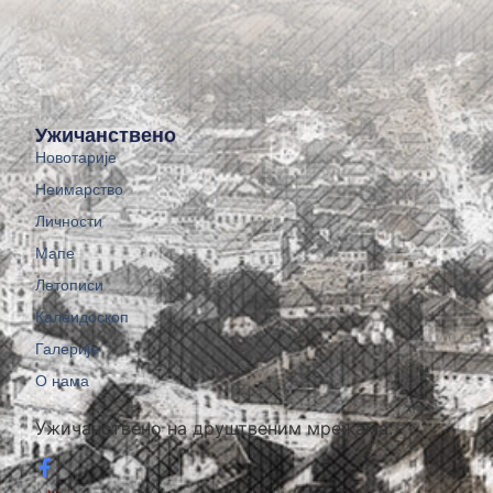
Ужичанствено
Новотарије
Неимарство
Личности
Мапе
Летописи
Калеидоскоп
Галерије
О нама
Ужичанствено на друштвеним мрежама: