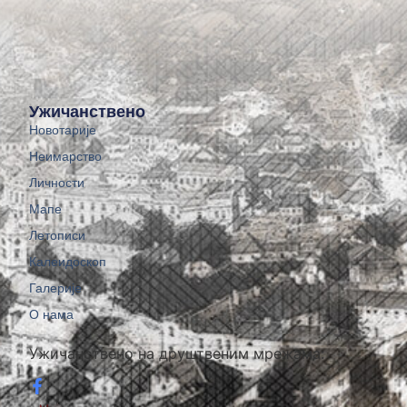
Ужичанствено
Новотарије
Неимарство
Личности
Мапе
Летописи
Калеидоскоп
Галерије
О нама
Ужичанствено на друштвеним мрежама: