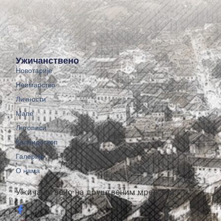
Ужичанствено
Новотарије
Неимарство
Личности
Мапе
Летописи
Калеидоскоп
Галерије
О нама
Ужичанствено на друштвеним мрежама: