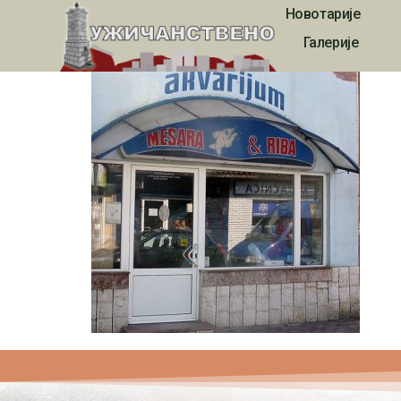
Новотарије
Prodavnica mesa i
Галерије