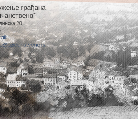
ужење грађана
ичанствено"
динска 28
е
ail:
fo@uzicanstveno.rs