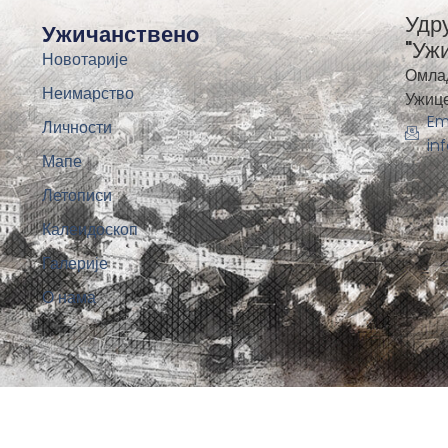
Удр
Ужичанствено
"Уж
Новотарије
Омла
Неимарство
Ужиц
Em
Личности
in
Мапе
Летописи
Калеидоскоп
Галерије
О нама