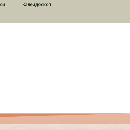
си
Калеидоскоп