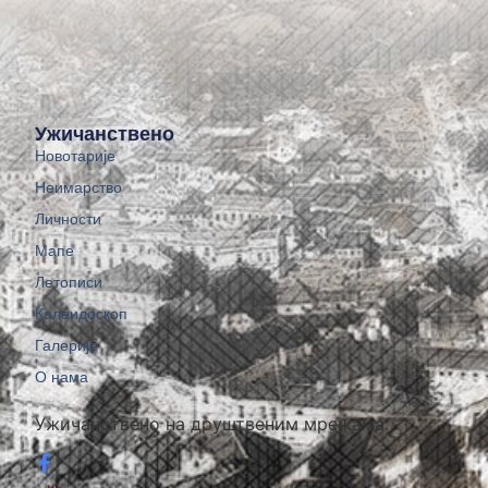
Ужичанствено
Новотарије
Неимарство
Личности
Мапе
Летописи
Калеидоскоп
Галерије
О нама
Ужичанствено на друштвеним мрежама: