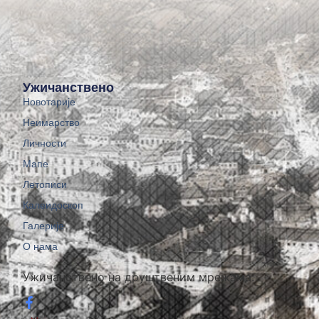
Ужичанствено
Новотарије
Неимарство
Личности
Мапе
Летописи
Калеидоскоп
Галерије
О нама
Ужичанствено на друштвеним мрежама: