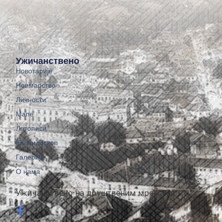
Ужичанствено
Новотарије
Неимарство
Личности
Мапе
Летописи
Калеидоскоп
Галерије
О нама
Ужичанствено на друштвеним мрежама: