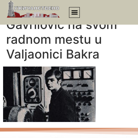
Mladi Boban
Gavrilović na svom
radnom mestu u
Valjaonici Bakra