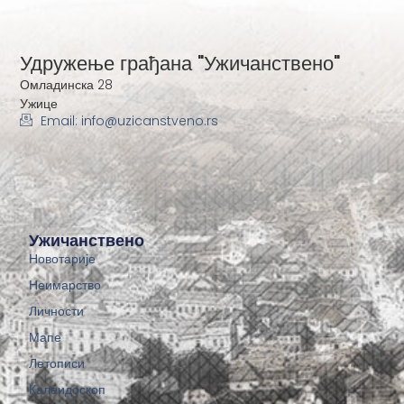
Удружење грађана "Ужичанствено"
Омладинска 28
Ужице
Email: info@uzicanstveno.rs
Ужичанствено
Новотарије
Неимарство
Личности
Мапе
Летописи
Калеидоскоп