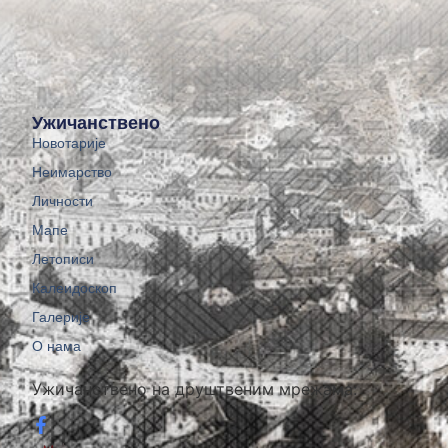
Ужичанствено
Новотарије
Неимарство
Личности
Мапе
Летописи
Калеидоскоп
Галерије
О нама
Ужичанствено на друштвеним мрежама: