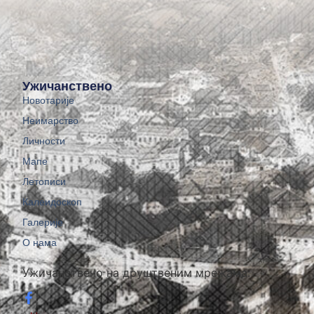
Ужичанствено
Новотарије
Неимарство
Личности
Мапе
Летописи
Калеидоскоп
Галерије
О нама
Ужичанствено на друштвеним мрежама: