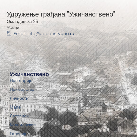
Удружење грађана "Ужичанствено"
Омладинска 28
Ужице
Email: info@uzicanstveno.rs
Ужичанствено
Новотарије
Неимарство
Личности
Мапе
Летописи
Калеидоскоп
Галерије