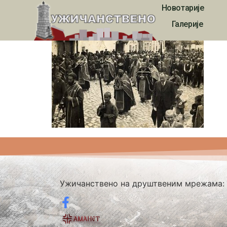
Новотарије
423
Галерије
Ужичанствено на друштвеним мрежама: