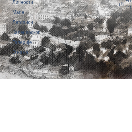
Em
Личности
in
Мапе
Летописи
Калеидоскоп
Галерије
О нама