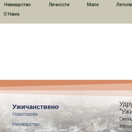
Неимарство
Личности
Мапе
Летопи
О Нама
Удр
Ужичанствено
"Уж
Новотарије
Омла
Неимарство
Ужиц