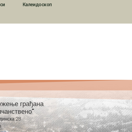
си
Калеидоскоп
ужење грађана
ичанствено"
динска 28
е