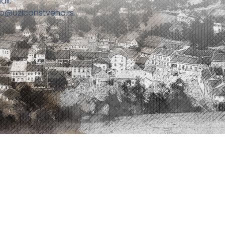
ail:
fo@uzicanstveno.rs