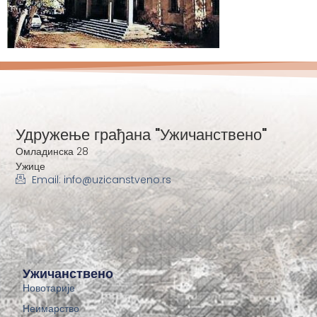
Удружење грађана "Ужичанствено"
Омладинска 28
Ужице
Email: info@uzicanstveno.rs
Ужичанствено
Новотарије
Неимарство