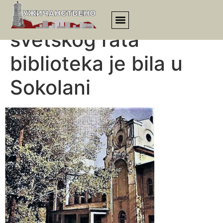
Posle Drugog
svetskog rata
biblioteka je bila u
Sokolani