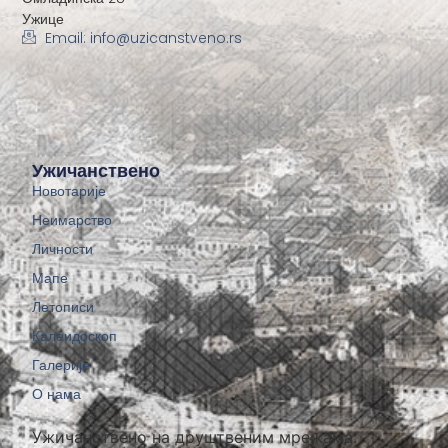
Ужице
Email: info@uzicanstveno.rs
Ужичанствено
Новотарије
Неимарство
Личности
Мапе
Летописи
Калеидоскоп
Галерије
О нама
Ужичанствено на друштвеним мрежама: