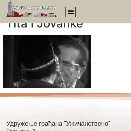
Poslednji poljubac
Tita i Jovanke
Удружење грађана "Ужичанствено"
Омладинска 28