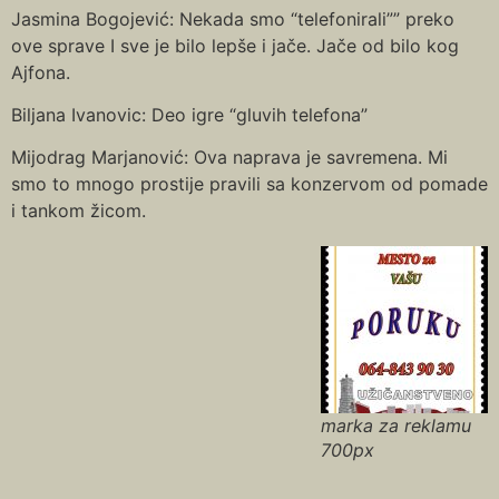
Jasmina Bogojević: Nekada smo “telefonirali”” preko
ove sprave I sve je bilo lepše i jače. Jače od bilo kog
Ajfona.
Biljana Ivanovic: Deo igre “gluvih telefona”
Mijodrag Marjanović: Ova naprava je savremena. Mi
smo to mnogo prostije pravili sa konzervom od pomade
i tankom žicom.
marka za reklamu
700px