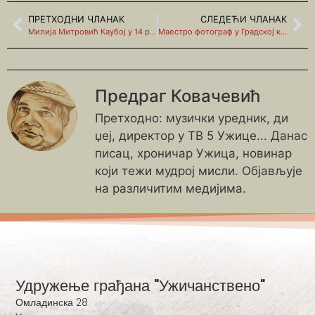
ПРЕТХОДНИ ЧЛАНАК
СЛЕДЕЋИ ЧЛАНАК
Милија Митровић Каубој у 14 речи
Маестро фотограф у Градској кавани
Предраг Ковачевић
Претходно: музички уредник, ди
џеј, директор у ТВ 5 Ужице... Данас
писац, хроничар Ужица, новинар
који тежи мудрој мисли. Објављује
на различитим медијима.
Удружење грађана "Ужичанствено"
Омладинска 28