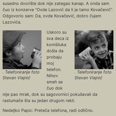
susedno dvorište dok nije zategao kanap. A onda sam
čuo iz konzerve “Ovde Lazović da li je tamo Kovačević”.
Odgovorio sam: Da, ovde Kovačević, dobro čujem
Lazovića.
Uskoro su
sva deca iz
komšiluka
došla da
probaju
moj
telefon.
. Telefoniranje foto
. Telefoniranje foto
Nihov
Stevan Vlajnić
Stevan Vlajnić
smeh se
čuo dok
nije pao mrak, dok su sagovornici pokušavali da
rastumače šta su jedan drugom rekli.
Nedeljko Papic: Preteča telefona, radi odlično.