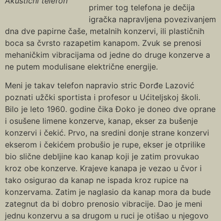
Akustični telefon
primer tog telefona je dečija
igračka napravljena povezivanjem
dna dve papirne čaše, metalnih konzervi, ili plastičnih
boca sa čvrsto razapetim kanapom. Zvuk se prenosi
mehaničkim vibracijama od jedne do druge konzerve a
ne putem modulisane električne energije.
Meni je takav telefon napravio stric Đorđe Lazović
poznati užčki sportista i profesor u Ućiteljskoj školi.
Bilo je leto 1960. godine čika Đoko je doneo dve oprane
i osušene limene konzerve, kanap, ekser za bušenje
konzervi i čekić. Prvo, na sredini donje strane konzervi
ekserom i čekićem probušio je rupe, ekser je otprilike
bio slične debljine kao kanap koji je zatim provukao
kroz obe konzerve. Krajeve kanapa je vezao u čvor i
tako osigurao da kanap ne ispada kroz rupice na
konzervama. Zatim je naglasio da kanap mora da bude
zategnut da bi dobro prenosio vibracije. Dao je meni
jednu konzervu a sa drugom u ruci je otišao u njegovo