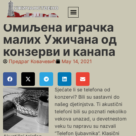
Почетна
»
Омиљена играчка малих Ужичана од конзерви и
канапа
Омиљена играчка
малих Ужичана од
конзерви и канапа
Предраг Ковачевић
May 14, 2021
Sjećate li se telefona od
konzervi? Bili su sastavni do
našeg djetinjstva. Ti akustični
telefoni bili su poznati nekoliko
vekova unazad, u devetnestom
veku tu napravu su nazvali
“Telefon ljubavnika”. Klasični