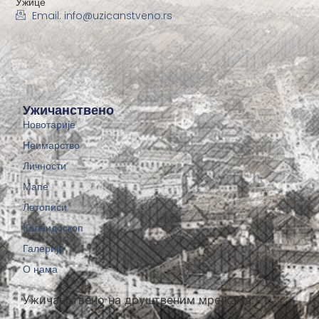
Ужице
Email: info@uzicanstveno.rs
Ужичанствено
Новотарије
Неимарство
Личности
Мапе
Летописи
Калеидоскоп
Галерије
О нама
Ужичанствено на друштвеним мрежама: