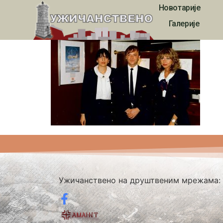
Новотарије
356
Галерије
Ужичанствено на друштвеним мрежама: