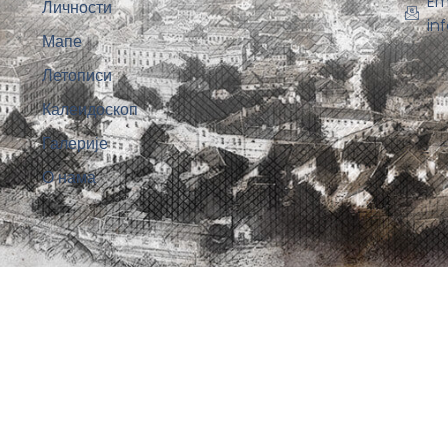
Em
Личности
in
Мапе
Летописи
Калеидоскоп
Галерије
О нама