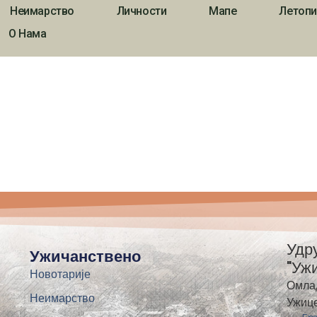
Неимарство
Личности
Мапе
Летопи
О Нама
Удр
Ужичанствено
"Уж
Новотарије
Омла
Неимарство
Ужиц