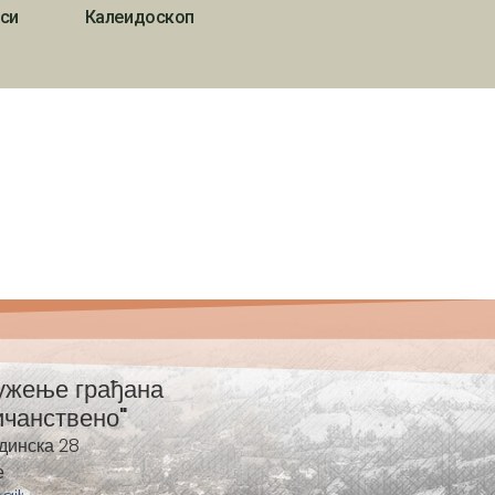
си
Калеидоскоп
ужење грађана
ичанствено"
динска 28
е