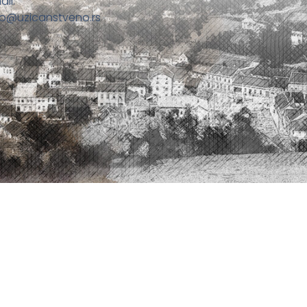
ail:
fo@uzicanstveno.rs