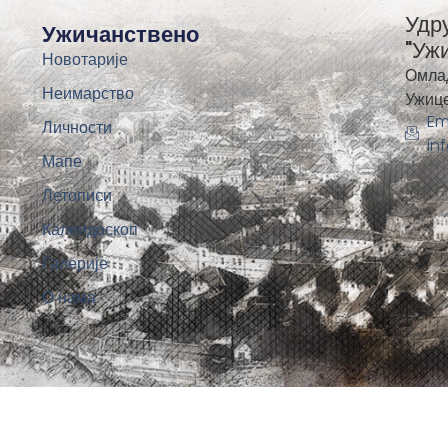
Удр
Ужичанствено
"Уж
Новотарије
Омла
Неимарство
Ужиц
Em
Личности
in
Мапе
Летописи
Калеидоскоп
Галерије
О нама