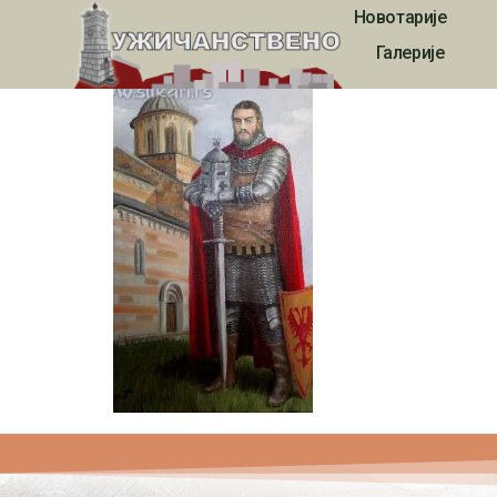
Новотарије
Slikar Mlan Tošić 
Галерије