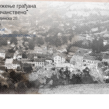
ужење грађана
ичанствено"
динска 28
е
ail:
fo@uzicanstveno.rs