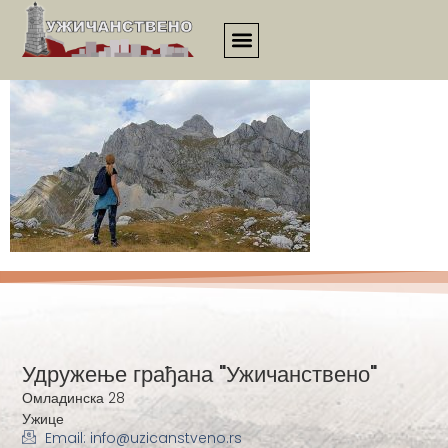
Ana planinari
Удружење грађана "Ужичанствено"
Омладинска 28
Ужице
Email: info@uzicanstveno.rs