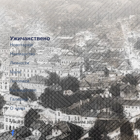
Ужичанствено
Новотарије
Неимарство
Личности
Мапе
Летописи
Калеидоскоп
Галерије
О нама
Ужичанствено на друштвеним мрежама: