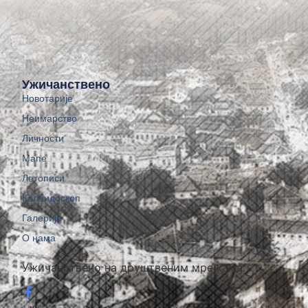
Ужичанствено
Новотарије
Неимарство
Личности
Мапе
Летописи
Калеидоскоп
Галерије
О нама
Ужичанствено на друштвеним мрежама: