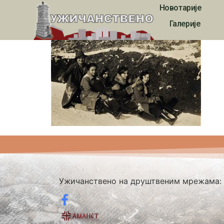
Новотарије
1894
Галерије
Ужичанствено на друштвеним мрежама: