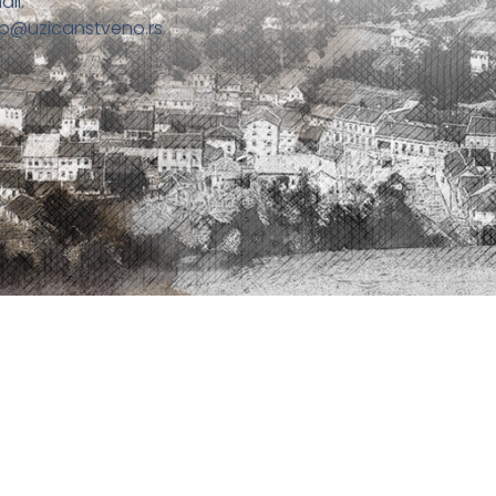
ail:
fo@uzicanstveno.rs