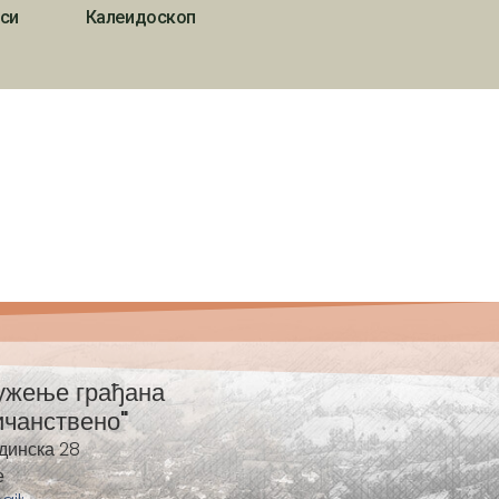
си
Калеидоскоп
ужење грађана
ичанствено"
динска 28
е