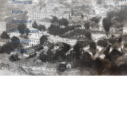
Em
Личности
in
Мапе
Летописи
Калеидоскоп
Галерије
О нама