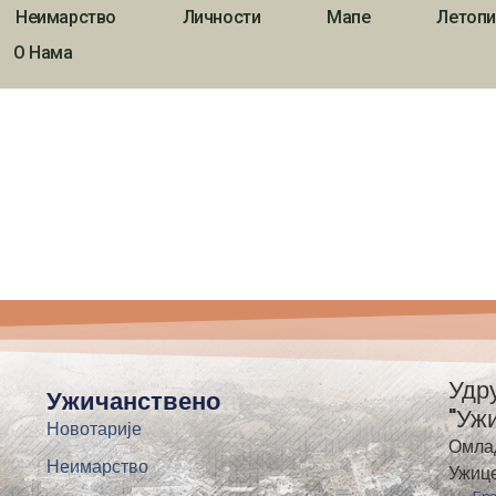
Неимарство
Личности
Мапе
Летопи
О Нама
Удр
Ужичанствено
"Уж
Новотарије
Омла
Неимарство
Ужиц