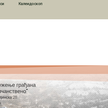
си
Калеидоскоп
ужење грађана
ичанствено"
динска 28
е