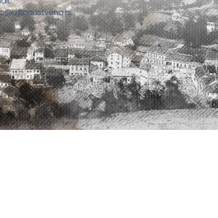
ail:
fo@uzicanstveno.rs