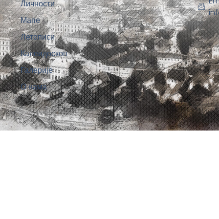
Em
Личности
in
Мапе
Летописи
Калеидоскоп
Галерије
О нама