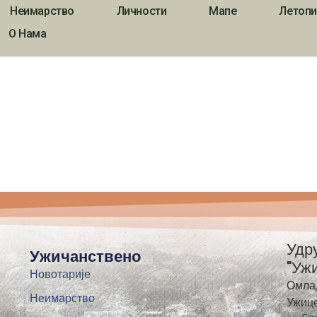
Неимарство
Личности
Мапе
Летопи
О Нама
Удр
Ужичанствено
"Уж
Новотарије
Омла
Неимарство
Ужиц