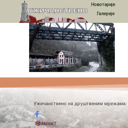
Новотарије
332
Галерије
Ужичанствено на друштвеним мрежама: