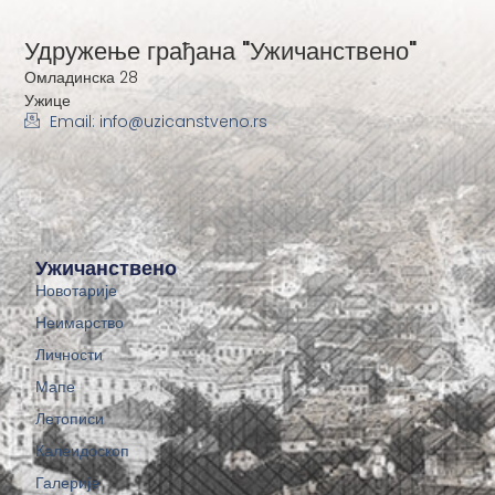
Удружење грађана "Ужичанствено"
Омладинска 28
Ужице
Email: info@uzicanstveno.rs
Ужичанствено
Новотарије
Неимарство
Личности
Мапе
Летописи
Калеидоскоп
Галерије