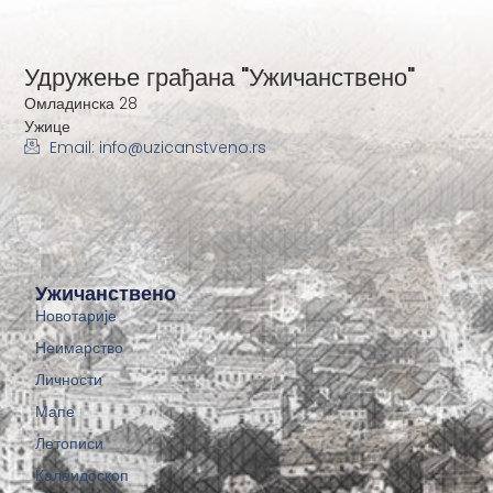
Удружење грађана "Ужичанствено"
Омладинска 28
Ужице
Email: info@uzicanstveno.rs
Ужичанствено
Новотарије
Неимарство
Личности
Мапе
Летописи
Калеидоскоп