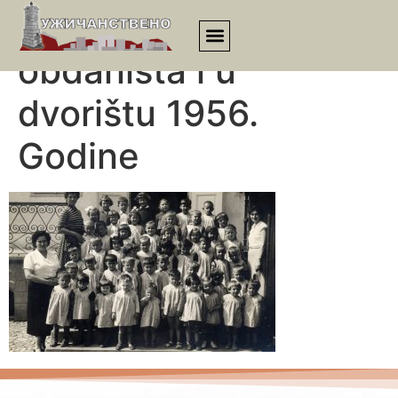
Deca ispred
obdaništa i u
dvorištu 1956.
Godine