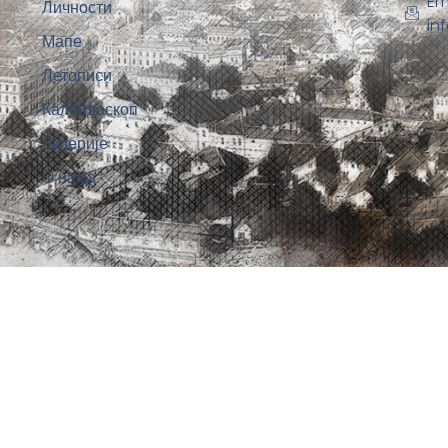
Em
Личности
in
Мапе
Летописи
Калеидоскоп
Галерије
О нама