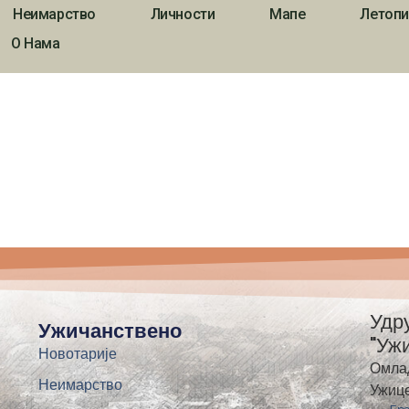
Неимарство
Личности
Мапе
Летопи
О Нама
Удр
Ужичанствено
"Уж
Новотарије
Омла
Неимарство
Ужиц