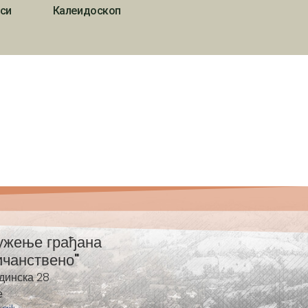
си
Калеидоскоп
ужење грађана
ичанствено"
динска 28
е