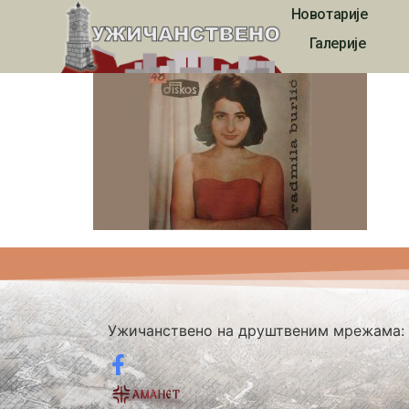
Новотарије
00203
Галерије
Ужичанствено на друштвеним мрежама: