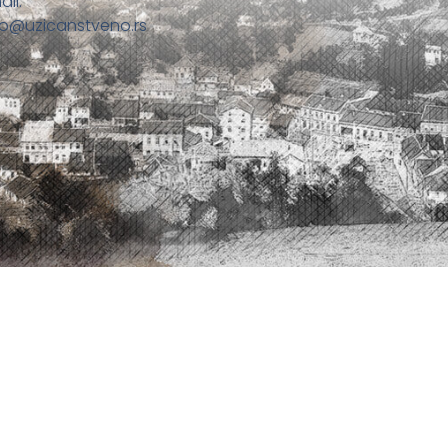
ail:
fo@uzicanstveno.rs