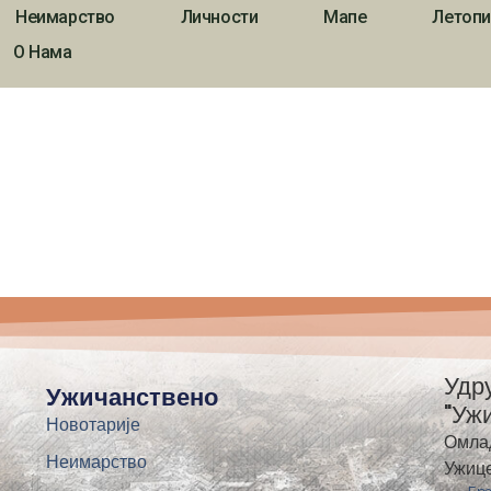
Неимарство
Личности
Мапе
Летопи
О Нама
Удр
Ужичанствено
"Уж
Новотарије
Омла
Неимарство
Ужиц