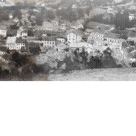
ail:
fo@uzicanstveno.rs