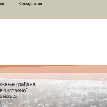
си
Калеидоскоп
ужење грађана
ичанствено"
динска 28
е