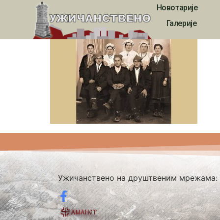
Новотарије
2451
Галерије
Ужичанствено на друштвеним мрежама: