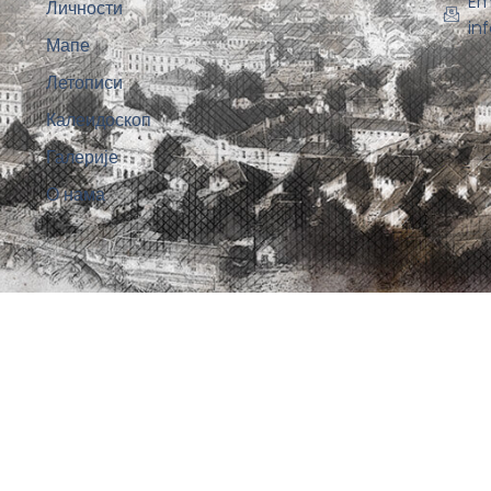
Em
Личности
in
Мапе
Летописи
Калеидоскоп
Галерије
О нама