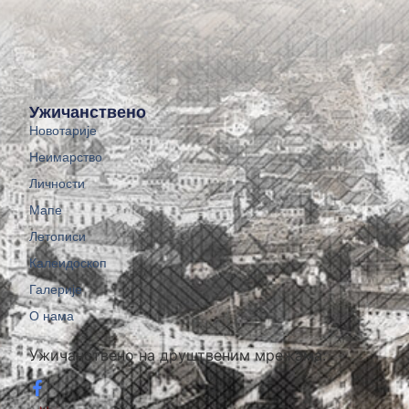
Ужичанствено
Новотарије
Неимарство
Личности
Мапе
Летописи
Калеидоскоп
Галерије
О нама
Ужичанствено на друштвеним мрежама: