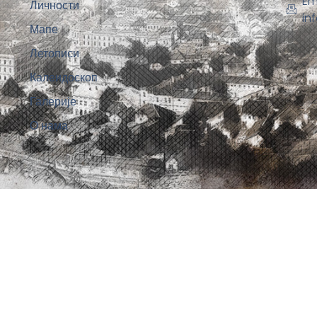
Em
Личности
in
Мапе
Летописи
Калеидоскоп
Галерије
О нама