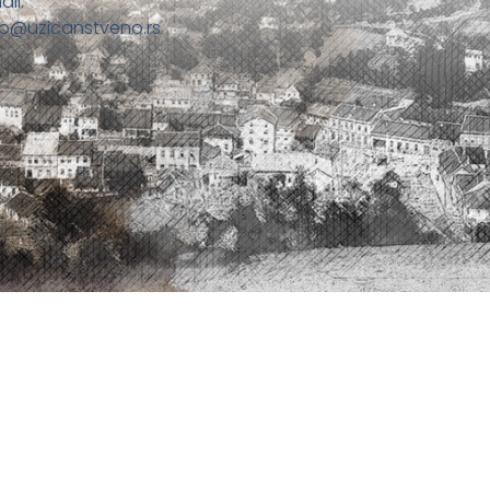
ail:
fo@uzicanstveno.rs