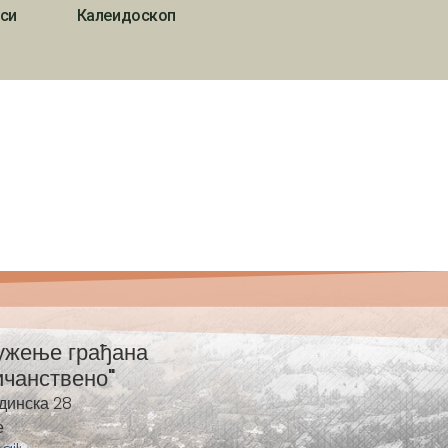
си
Калеидоскоп
ужење грађана
ичанствено"
динска 28
е