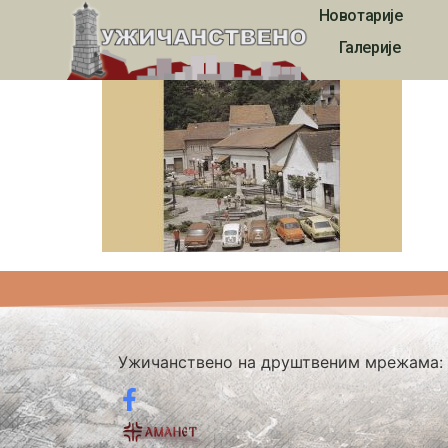
Новотарије
2317
Галерије
Ужичанствено на друштвеним мрежама: