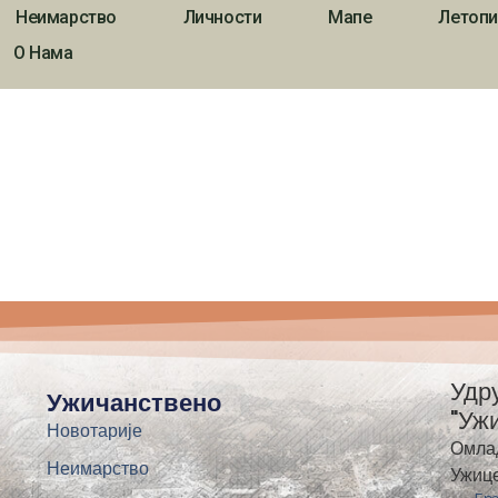
Неимарство
Личности
Мапе
Летопи
О Нама
Удр
Ужичанствено
"Уж
Новотарије
Омла
Неимарство
Ужиц