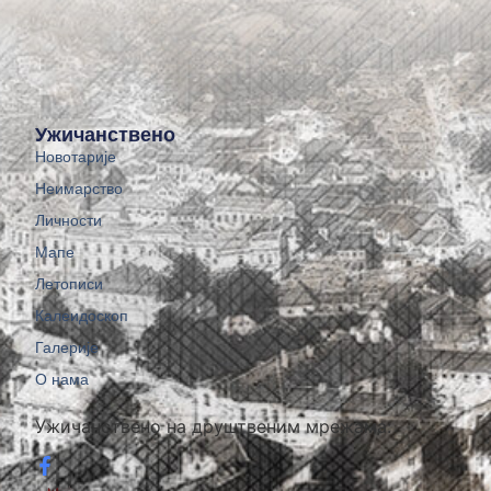
Ужичанствено
Новотарије
Неимарство
Личности
Мапе
Летописи
Калеидоскоп
Галерије
О нама
Ужичанствено на друштвеним мрежама: