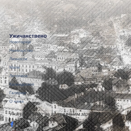
Ужичанствено
Новотарије
Неимарство
Личности
Мапе
Летописи
Калеидоскоп
Галерије
О нама
Ужичанствено на друштвеним мрежама: