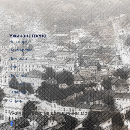
Ужичанствено
Новотарије
Неимарство
Личности
Мапе
Летописи
Калеидоскоп
Галерије
О нама
Ужичанствено на друштвеним мрежама: