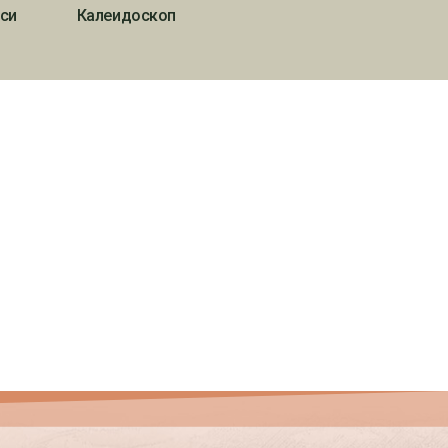
си
Калеидоскоп