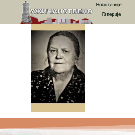
Новотарије
1787
Галерије