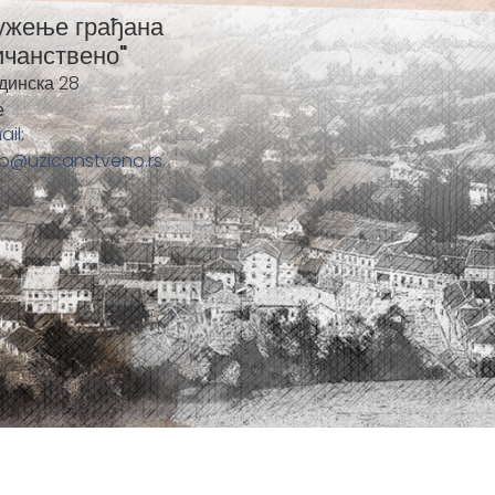
ужење грађана
ичанствено"
динска 28
е
ail:
fo@uzicanstveno.rs