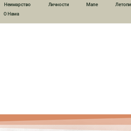
Неимарство
Личности
Мапе
Летопи
О Нама