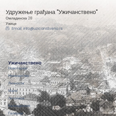
Удружење грађана "Ужичанствено"
Омладинска 28
Ужице
Email: info@uzicanstveno.rs
Ужичанствено
Новотарије
Неимарство
Личности
Мапе
Летописи
Калеидоскоп
Галерије