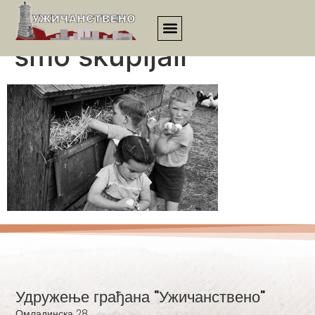
Kad smo bili mali jaja
smo skupljali
Удружење грађана "Ужичанствено"
Омладинска 28