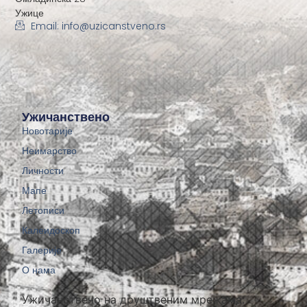
Ужице
Email: info@uzicanstveno.rs
Ужичанствено
Новотарије
Неимарство
Личности
Мапе
Летописи
Калеидоскоп
Галерије
О нама
Ужичанствено на друштвеним мрежама: