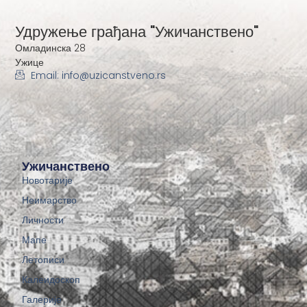
Удружење грађана "Ужичанствено"
Омладинска 28
Ужице
Email: info@uzicanstveno.rs
Ужичанствено
Новотарије
Неимарство
Личности
Мапе
Летописи
Калеидоскоп
Галерије