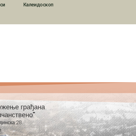
си
Калеидоскоп
ужење грађана
ичанствено"
динска 28
е