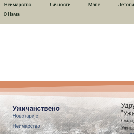
Неимарство
Личности
Мапе
Летопи
О Нама
Удр
Ужичанствено
"Уж
Новотарије
Омла
Неимарство
Ужиц