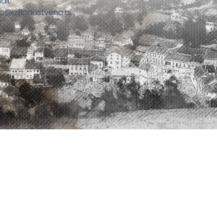
ail:
fo@uzicanstveno.rs