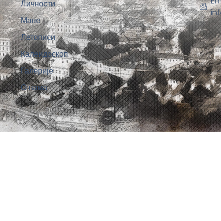
Em
Личности
in
Мапе
Летописи
Калеидоскоп
Галерије
О нама