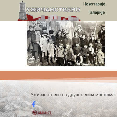
Новотарије
3080
Галерије
Ужичанствено на друштвеним мрежама: