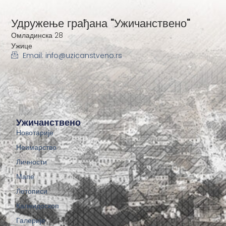
Удружење грађана "Ужичанствено"
Омладинска 28
Ужице
Email: info@uzicanstveno.rs
Ужичанствено
Новотарије
Неимарство
Личности
Мапе
Летописи
Калеидоскоп
Галерије