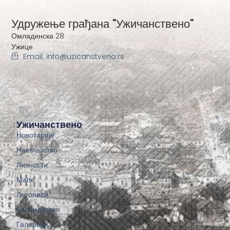
Удружење грађана "Ужичанствено"
Омладинска 28
Ужице
Email: info@uzicanstveno.rs
Ужичанствено
Новотарије
Неимарство
Личности
Мапе
Летописи
Калеидоскоп
Галерије