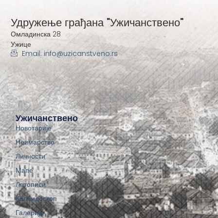
Удружење грађана "Ужичанствено"
Омладинска 28
Ужице
Email: info@uzicanstveno.rs
Ужичанствено
Новотарије
Неимарство
Личности
Мапе
Летописи
Калеидоскоп
Галерије