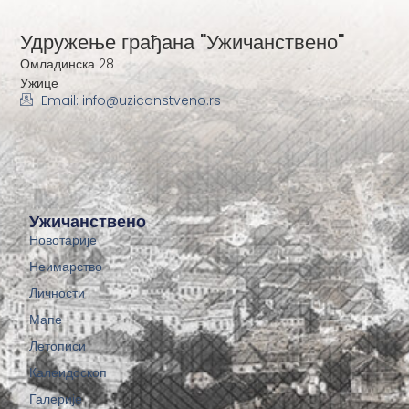
Удружење грађана "Ужичанствено"
Омладинска 28
Ужице
Email: info@uzicanstveno.rs
Ужичанствено
Новотарије
Неимарство
Личности
Мапе
Летописи
Калеидоскоп
Галерије