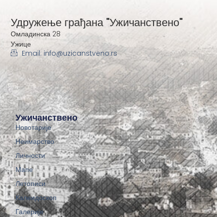
Удружење грађана "Ужичанствено"
Омладинска 28
Ужице
Email: info@uzicanstveno.rs
Ужичанствено
Новотарије
Неимарство
Личности
Мапе
Летописи
Калеидоскоп
Галерије