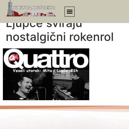
U Kvatru Mita i
Ljupče sviraju
nostalgični rokenrol