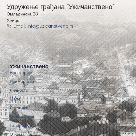
Удружење грађана "Ужичанствено"
Омладинска 28
Ужице
Email: info@uzicanstveno.rs
Ужичанствено
Новотарије
Неимарство
Личности
Мапе
Летописи
Калеидоскоп
Галерије
О нама