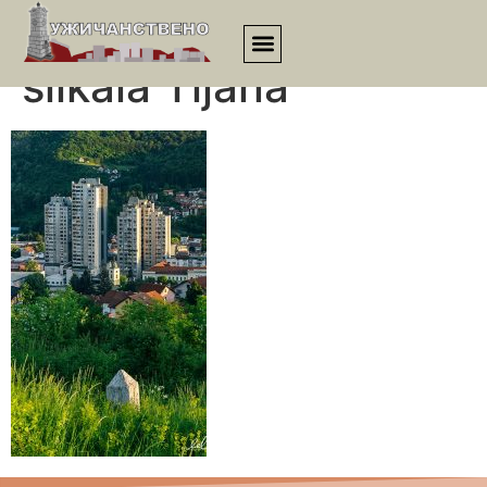
Sa Belog groblja,
slikala Tijana