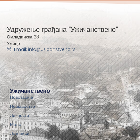
Удружење грађана "Ужичанствено"
Омладинска 28
Ужице
Email: info@uzicanstveno.rs
Ужичанствено
Новотарије
Неимарство
Личности
Мапе
Летописи