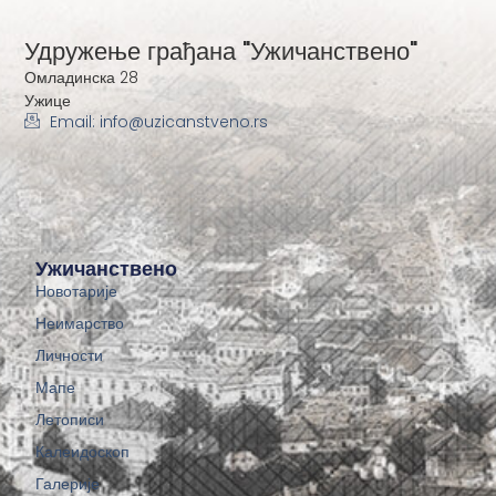
Удружење грађана "Ужичанствено"
Омладинска 28
Ужице
Email: info@uzicanstveno.rs
Ужичанствено
Новотарије
Неимарство
Личности
Мапе
Летописи
Калеидоскоп
Галерије