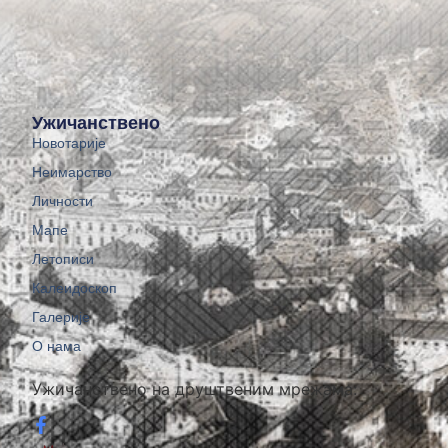
Ужичанствено
Новотарије
Неимарство
Личности
Мапе
Летописи
Калеидоскоп
Галерије
О нама
Ужичанствено на друштвеним мрежама: