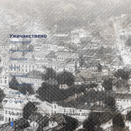
Ужичанствено
Новотарије
Неимарство
Личности
Мапе
Летописи
Калеидоскоп
Галерије
О нама
Ужичанствено на друштвеним мрежама: