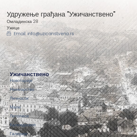
Удружење грађана "Ужичанствено"
Омладинска 28
Ужице
Email: info@uzicanstveno.rs
Ужичанствено
Новотарије
Неимарство
Личности
Мапе
Летописи
Калеидоскоп
Галерије